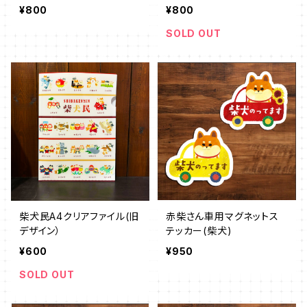
カードセット
¥800
¥800
SOLD OUT
柴犬民A4クリアファイル(旧
赤柴さん車用マグネットス
デザイン）
テッカー(柴犬)
¥600
¥950
SOLD OUT