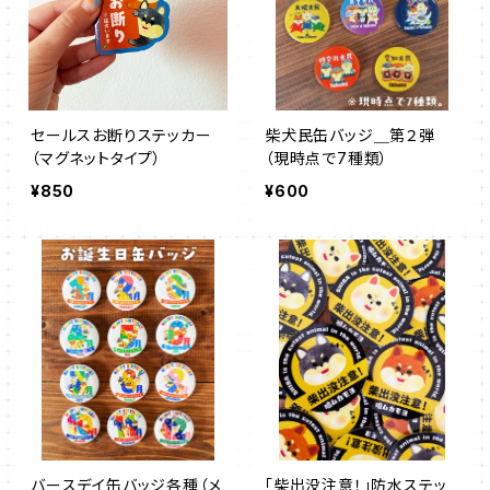
セールスお断りステッカー
柴犬民缶バッジ＿第２弾
（マグネットタイプ）
（現時点で7種類）
¥850
¥600
バースデイ缶バッジ各種（メ
「柴出没注意！」防水ステッ